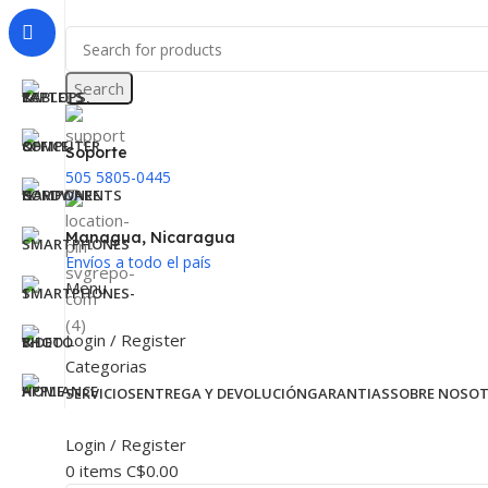
Search
Soporte
505 5805-0445
Managua, Nicaragua
Envíos a todo el país
Menu
Login / Register
Categorias
SERVICIOS
ENTREGA Y DEVOLUCIÓN
GARANTIAS
SOBRE NOSO
Login / Register
0
items
C$
0.00