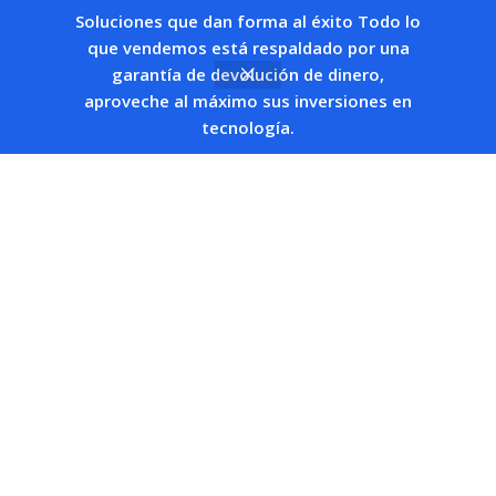
Soluciones que dan forma al éxito Todo lo
Promotions
que vendemos está respaldado por una
Stores
garantía de devolución de dinero,
aproveche al máximo sus inversiones en
Our contacts
0
tecnología.
Delivery & Return
Filters
Compare
Wishlist
Cart
Outlet
Useful Links
Blog
Our contacts
Promotions
Stores
Delivery & Return
Download App on Mobile:
15% discount on your first purchase