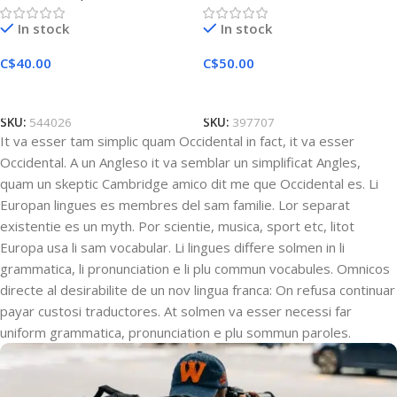
In stock
In stock
C$
40.00
C$
50.00
Añadir Al Carrito
Añadir Al Carrito
SKU:
544026
SKU:
397707
It va esser tam simplic quam Occidental in fact, it va esser
Occidental. A un Angleso it va semblar un simplificat Angles,
quam un skeptic Cambridge amico dit me que Occidental es. Li
Europan lingues es membres del sam familie. Lor separat
existentie es un myth. Por scientie, musica, sport etc, litot
Europa usa li sam vocabular. Li lingues differe solmen in li
grammatica, li pronunciation e li plu commun vocabules. Omnicos
directe al desirabilite de un nov lingua franca: On refusa continuar
payar custosi traductores. At solmen va esser necessi far
uniform grammatica, pronunciation e plu sommun paroles.